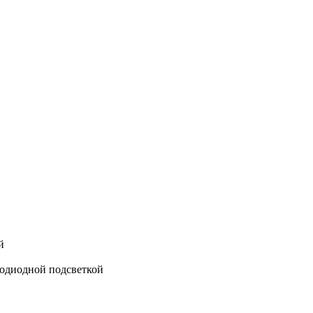
й
тодиодной подсветкой